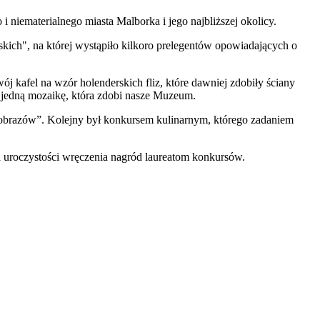
niematerialnego miasta Malborka i jego najbliższej okolicy.
skich", na której wystąpiło kilkoro prelegentów opowiadających o
j kafel na wzór holenderskich fliz, które dawniej zdobiły ściany
 jedną mozaikę, która zdobi nasze Muzeum.
rajobrazów”. Kolejny był konkursem kulinarnym, którego zadaniem
a uroczystości wręczenia nagród laureatom konkursów.