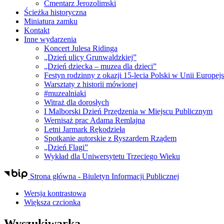
Cmentarz Jerozolimski
Ścieżka historyczna
Miniatura zamku
Kontakt
Inne wydarzenia
Koncert Julesa Ridinga
„Dzień ulicy Grunwaldzkiej”
„Dzień dziecka – muzea dla dzieci”
Festyn rodzinny z okazji 15-lecia Polski w Unii Europejs
Warsztaty z historii mówionej
#muzealniaki
Witraż dla dorosłych
I Malborski Dzień Przędzenia w Miejscu Publicznym
Wernisaż prac Adama Remlajna
Letni Jarmark Rękodzieła
Spotkanie autorskie z Ryszardem Rządem
„Dzień Flagi”
Wykład dla Uniwersytetu Trzeciego Wieku
Strona główna - Biuletyn Informacji Publicznej
Wersja kontrastowa
Większa czcionka
Wyszukiwarka