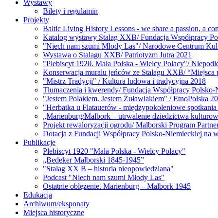
Wystawy
Bilety i regulamin
Projekty
Baltic Living History Lessons - we share a passion, a c
Katalog wystawy Stalag XXB/ Fundacja Współpracy Po
"Niech nam szumi Młody Las"/ Narodowe Centrum Kul
Wystawa o Stalagu XXB/ Patriotyzm Jutra 2021
"Plebiscyt 1920. Mała Polska - Wielcy Polacy"/ Niepodl
Konserwacja muralu jeńców ze Stalagu XXB/ “Miejsca pa
"Mistrz Tradycji" / Kultura ludowa i tradycyjna 2018
Tłumaczenia i kwerendy/ Fundacja Współpracy Polsko-
"Jestem Polakiem. Jestem Żuławiakiem" / EtnoPolska 2
"Herbatka u Flatauerów - międzypokoleniowe spotkania 
„Marienburg/Malbork – utrwalenie dziedzictwa kulturo
Projekt rewaloryzacji ogrodu/ Malborski Program Partn
Dotacja z Fundacji Współpracy Polsko-Niemieckiej na 
Publikacje
Plebiscyt 1920 "Mała Polska - Wielcy Polacy"
„Bedeker Malborski 1845-1945”
"Stalag XX B – historia nieopowiedziana"
Podcast "Niech nam szumi Młody Las"
Ostatnie oblężenie. Marienburg – Malbork 1945
Edukacja
Archiwum/eksponaty
Miejsca historyczne