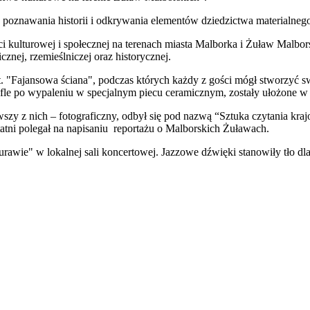
oznawania historii i odkrywania elementów dziedzictwa materialnego i 
i kulturowej i społecznej na terenach miasta Malborka i Żuław Malbor
znej, rzemieślniczej oraz historycznej.
 "Fajansowa ściana", podczas których każdy z gości mógł stworzyć swó
fle po wypaleniu w specjalnym piecu ceramicznym, zostały ułożone w
wszy z nich – fotograficzny, odbył się pod nazwą “Sztuka czytania k
tni polegał na napisaniu reportażu o Malborskich Żuławach.
awie" w lokalnej sali koncertowej. Jazzowe dźwięki stanowiły tło dl