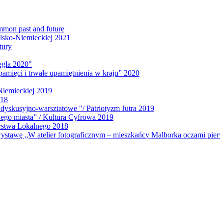
ommon past and future
lsko-Niemieckiej 2021
tury
egła 2020"
mięci i trwałe upamiętnienia w kraju” 2020
Niemieckiej 2019
018
dyskusyjno-warsztatowe "/ Patriotyzm Jutra 2019
wego miasta” / Kultura Cyfrowa 2019
erstwa Lokalnego 2018
wystawę „W atelier fotograficznym – mieszkańcy Malborka oczami pie