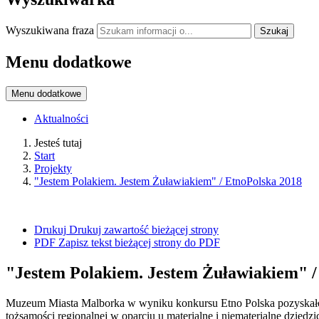
Wyszukiwana fraza
Szukaj
Menu dodatkowe
Menu dodatkowe
Aktualności
Jesteś tutaj
Start
Projekty
"Jestem Polakiem. Jestem Żuławiakiem" / EtnoPolska 2018
Drukuj
Drukuj zawartość bieżącej strony
PDF
Zapisz tekst bieżącej strony do PDF
"Jestem Polakiem. Jestem Żuławiakiem" /
Muzeum Miasta Malborka w wyniku konkursu Etno Polska pozyskało 
tożsamości regionalnej w oparciu u materialne i niematerialne dzied