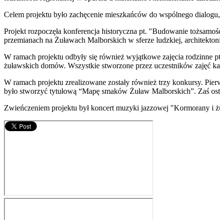
Celem projektu było zachęcenie mieszkańców do wspólnego dialogu, p
Projekt rozpoczęła konferencja historyczna pt. "Budowanie tożsamośc
przemianach na Żuławach Malborskich w sferze ludzkiej, architektonic
W ramach projektu odbyły się również wyjątkowe zajęcia rodzinne pt.
żuławskich domów. Wszystkie stworzone przez uczestników zajęć ka
W ramach projektu zrealizowane zostały również trzy konkursy. Pier
było stworzyć tytułową “Mapę smaków Żuław Malborskich”. Zaś osta
Zwieńczeniem projektu był koncert muzyki jazzowej "Kormorany i żur